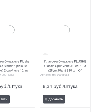
чки бумажные Plushe
Платочки бумажные PLUSHE
sic Standart (плюше
Classic Орнаменты 2-сл. 10 л
т) 2-слойные 10лист,
(28упx10шт) 280 шт ЮГ
пx10шт) 280 шт ЮГ
-00015383
Артикул:
НФ-00018063
руб./Штука
6,34
 руб./Штука
авить
Добавить