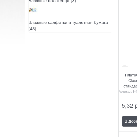
Влажные полотенца
(3)
Влажные салфетки и туалетная бумага
(43)
Плато
Clas
стандар
Артикул:
(28у
НФ
5,32
 
Доб