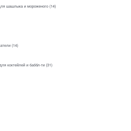
для шашлыка и мороженого
(14)
атели
(14)
для коктейлей и баббл-ти
(31)