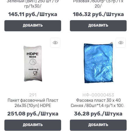
Зеленый (ВИП) 250 шт /1,9
Розовая /600гр*1,5 гр /1 х
гр/1х30/
20/
145,11
 руб./Штука
186,32
 руб./Штука
ДОБАВИТЬ
ДОБАВИТЬ
291
НФ-00000453
Пакет фасовочный Пласт
Фасовка пласт 30 х 40
26х35 (10уп) HDPE
Синяя /80шт*1,4 гр/1 х 100/
251,08
 руб./Штука
36,28
 руб./Штука
ДОБАВИТЬ
ДОБАВИТЬ