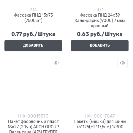
314
471
Фасовка ПНД 15х75
Фасовка ПНД 24х39
(7500шт)
Календарик (9000) 7 мкм
красный
0,77
 руб./Штука
0,63
 руб./Штука
ДОБАВИТЬ
ДОБАВИТЬ
НФ-00015573
НФ-00017847
Пакет фасовочный пласт
Пакеты (мешки) для шины
18х27 (20уп) ARCH GROUP
75*125(+2*17,5см) 1/300
Валентина (АРЧ ГРУПП)