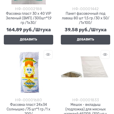
НФ-00002188
НФ-00001442
Фасовка пласт 30 х 40 VIP
Пакет фасовочный под
Зеленый (ВИП) /300шт*1,9
лаваш 80 шт 1,5 гр /30 х 50/
гр /1х30/
/1х100/
164,89
 руб./Штука
39,58
 руб./Штука
ДОБАВИТЬ
ДОБАВИТЬ
НФ-00001680
НФ-00001833
Фасовка пласт 24х34
Мешок - вкладыш
Солнышко /75 шт*1 гр /1 х
(подложка) для мясных
200/
изделий 65*105 /100 уп х