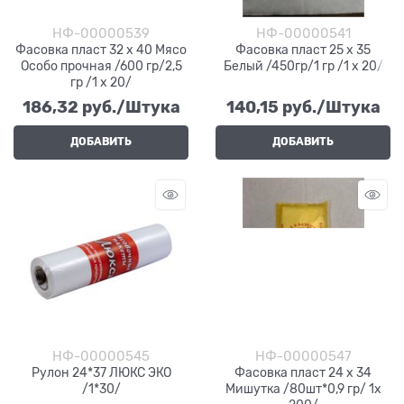
НФ-00000539
НФ-00000541
Фасовка пласт 32 х 40 Мясо
Фасовка пласт 25 х 35
Особо прочная /600 гр/2,5
Белый /450гр/1 гр /1 х 20/
гр /1 х 20/
186,32
 руб./Штука
140,15
 руб./Штука
ДОБАВИТЬ
ДОБАВИТЬ
НФ-00000545
НФ-00000547
Рулон 24*37 ЛЮКС ЭКО
Фасовка пласт 24 х 34
/1*30/
Мишутка /80шт*0,9 гр/ 1х