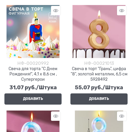
НФ-00020992
НФ-00021013
Свеча для торта "С Днем
Свеча в торт "Грань", цифра
Рождения!", 4,1 х 8,6 см ,
"8", золотой металлик, 6,5 см
Супергерои
5928492
31,07
 руб./Штука
55,07
 руб./Штука
ДОБАВИТЬ
ДОБАВИТЬ