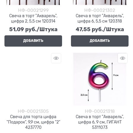
НФ-00021299
НФ-00021302
Свеча в торт "Акварель",
Свеча в торт "Акварель",
цифра 2, 5,5 см 120314
цифра 6, 5,5 см 120318
51,09
 руб./Штука
47,55
 руб./Штука
ДОБАВИТЬ
ДОБАВИТЬ
НФ-00021305
НФ-00021318
Свеча для торта цифра
Свеча в торт "Акварель",
"Подарок", 9,9 см, цифра "2"
цифра 6, 9 см, ГИГАНТ
4237770
5311073