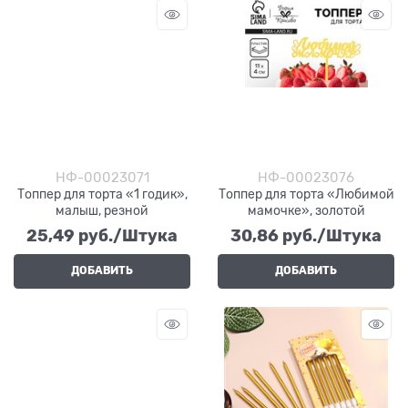
НФ-00023071
НФ-00023076
Топпер для торта «1 годик»,
Топпер для торта «Любимой
малыш, резной
мамочке», золотой
25,49
 руб./Штука
30,86
 руб./Штука
ДОБАВИТЬ
ДОБАВИТЬ