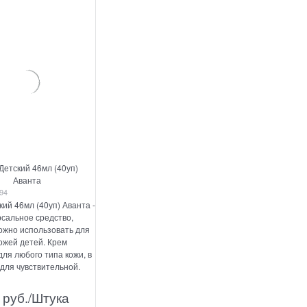
Детский 46мл (40уп)
Аванта
94
кий 46мл (40уп) Аванта -
рсальное средство,
ожно использовать для
кожей детей. Крем
для любого типа кожи, в
 для чувствительной.
 руб./Штука