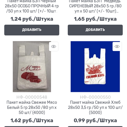
Пакет майка БЗП Черный
Пакет майка БЗП "Медведь"
28х50 ОСОБО ПРОЧНЫЙ 4 гр
СИРЕНЕВЫЙ 28х50 5 гр /80
/50 уп х 100 шт/ (+/- 10шт)
уп х 50 шт/ (+/- 10шт)
(5000)
(4000)
1,24
 руб./Штука
1,65
 руб./Штука
ДОБАВИТЬ
ДОБАВИТЬ
НФ-00000548
НФ-00000550
Пакет майка Свежее Мясо
Пакет майка Свежий Хлеб
Белый 5 гр 28х50 /80 уп х
28х50 3,5 гр /50 уп х 100 шт/
50 шт/ (4000)
(5000)
1,62
 руб./Штука
0,99
 руб./Штука