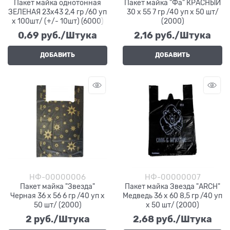
Пакет майка однотонная
Пакет майка "Фа" КРАСНЫЙ
ЗЕЛЕНАЯ 23х43 2,4 гр /60 уп
30 х 55 7 гр /40 уп х 50 шт/
х 100шт/ (+/- 10шт) (6000)
(2000)
0,69
 руб./Штука
2,16
 руб./Штука
ДОБАВИТЬ
ДОБАВИТЬ
НФ-00000006
НФ-00000007
Пакет майка "Звезда"
Пакет майка Звезда "АRCH"
Черная 36 х 56 6 гр /40 уп х
Медведь 36 х 60 8,5 гр /40 уп
50 шт/ (2000)
х 50 шт/ (2000)
2
 руб./Штука
2,68
 руб./Штука