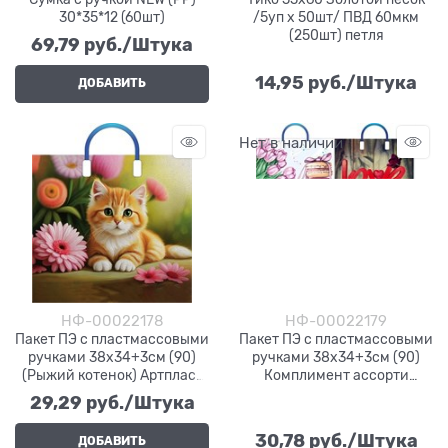
30*35*12 (60шт)
/5уп х 50шт/ ПВД 60мкм
(250шт) петля
69,79
 руб./Штука
14,95
 руб./Штука
ДОБАВИТЬ
Нет в наличии
НФ-00022178
НФ-00022179
Пакет ПЭ с пластмассовыми
Пакет ПЭ с пластмассовыми
ручками 38х34+3см (90)
ручками 38x34+3см (90)
(Рыжий котенок) Артпласт
Комплимент ассорти
(х10/150) ВИЛСОН
Артпласт (х50/200) ВИЛСОН
29,29
 руб./Штука
30,78
 руб./Штука
ДОБАВИТЬ