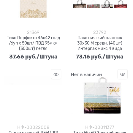
21369
23792
Тико Перфекто 46х42 голд
Пакет мягкий пластик
/6уп х 50шт/ ПВД 95мкм
30х30 M средн. (40шт)
(300шт) петля
Интерпак микс 4 вида
37,66
 руб./Штука
73,16
 руб./Штука
Нет в наличии
НФ-00022008
НФ-00011377
Сумка с ручкой NEW (РР)
Тико 55х60 Золотой песок