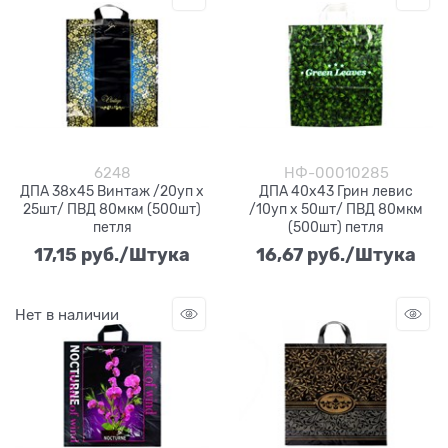
6248
НФ-00010285
ДПА 38х45 Винтаж /20уп х
ДПА 40х43 Грин левис
25шт/ ПВД 80мкм (500шт)
/10уп х 50шт/ ПВД 80мкм
петля
(500шт) петля
17,15
 руб./Штука
16,67
 руб./Штука
Нет в наличии