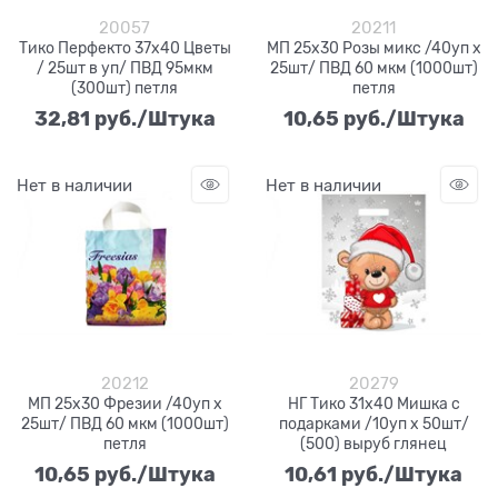
20057
20211
Тико Перфекто 37х40 Цветы
МП 25х30 Розы микс /40уп х
/ 25шт в уп/ ПВД 95мкм
25шт/ ПВД 60 мкм (1000шт)
(300шт) петля
петля
32,81
 руб./Штука
10,65
 руб./Штука
Нет в наличии
Нет в наличии
20212
20279
МП 25х30 Фрезии /40уп х
НГ Тико 31х40 Мишка с
25шт/ ПВД 60 мкм (1000шт)
подарками /10уп х 50шт/
петля
(500) выруб глянец
10,65
 руб./Штука
10,61
 руб./Штука