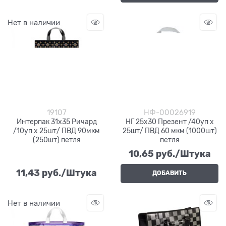
Нет в наличии
19107
НФ-00026919
Интерпак 31х35 Ричард
НГ 25х30 Презент /40уп х
/10уп х 25шт/ ПВД 90мкм
25шт/ ПВД 60 мкм (1000шт)
(250шт) петля
петля
10,65
 руб./Штука
11,43
 руб./Штука
ДОБАВИТЬ
Нет в наличии