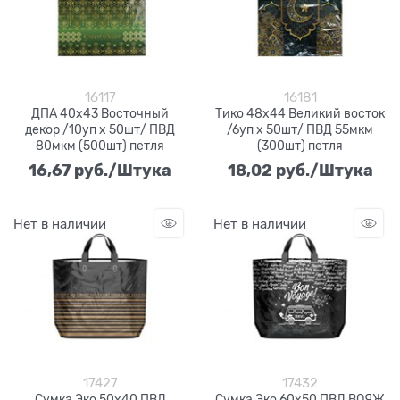
16117
16181
ДПА 40х43 Восточный
Тико 48х44 Великий восток
декор /10уп х 50шт/ ПВД
/6уп х 50шт/ ПВД 55мкм
80мкм (500шт) петля
(300шт) петля
16,67
 руб./Штука
18,02
 руб./Штука
Нет в наличии
Нет в наличии
17427
17432
Сумка Эко 50х40 ПВД
Сумка Эко 60х50 ПВД ВОЯЖ