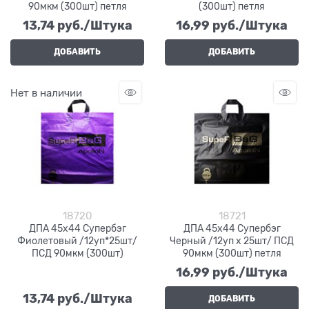
90мкм (300шт) петля
(300шт) петля
13,74
 руб./Штука
16,99
 руб./Штука
ДОБАВИТЬ
ДОБАВИТЬ
Нет в наличии
18720
18721
ДПА 45х44 Супербэг
ДПА 45х44 Супербэг
Фиолетовый /12уп*25шт/
Черный /12уп х 25шт/ ПСД
ПСД 90мкм (300шт)
90мкм (300шт) петля
16,99
 руб./Штука
13,74
 руб./Штука
ДОБАВИТЬ