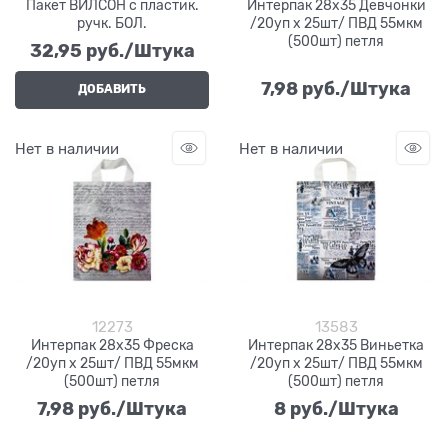
Пакет ВИЛСОН с пластик.
Интерпак 28х35 Девчонки
ручк. БОЛ.
/20уп х 25шт/ ПВД 55мкм
(500шт) петля
32,95
 руб./Штука
7,98
 руб./Штука
ДОБАВИТЬ
Нет в наличии
Нет в наличии
12273
13583
Интерпак 28х35 Фреска
Интерпак 28х35 Виньетка
/20уп х 25шт/ ПВД 55мкм
/20уп х 25шт/ ПВД 55мкм
(500шт) петля
(500шт) петля
7,98
 руб./Штука
8
 руб./Штука