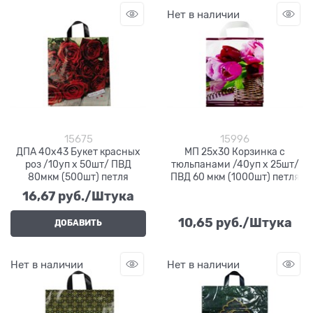
Нет в наличии
15675
15996
ДПА 40х43 Букет красных
МП 25х30 Корзинка с
роз /10уп х 50шт/ ПВД
тюльпанами /40уп х 25шт/
80мкм (500шт) петля
ПВД 60 мкм (1000шт) петля
16,67
 руб./Штука
10,65
 руб./Штука
ДОБАВИТЬ
Нет в наличии
Нет в наличии