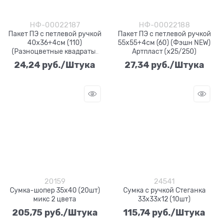
НФ-00022187
НФ-00022188
Пакет ПЭ с петлевой ручкой
Пакет ПЭ с петлевой ручкой
40х36+4см (110)
55х55+4см (60) (Фэшн NEW)
(Разноцветные квадраты)
Артпласт (х25/250)
Артпласт (х25/350)
24,24
 руб./Штука
27,34
 руб./Штука
20159
24541
Сумка-шопер 35х40 (20шт)
Сумка с ручкой Стеганка
микс 2 цвета
33х33х12 (10шт)
205,75
 руб./Штука
115,74
 руб./Штука