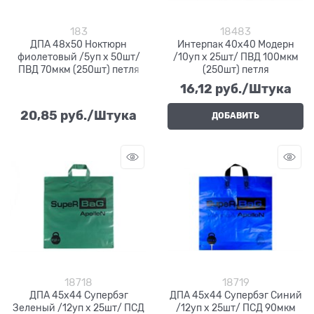
183
18483
ДПА 48х50 Ноктюрн
Интерпак 40х40 Модерн
фиолетовый /5уп х 50шт/
/10уп х 25шт/ ПВД 100мкм
ПВД 70мкм (250шт) петля
(250шт) петля
16,12
 руб./Штука
20,85
 руб./Штука
ДОБАВИТЬ
18718
18719
ДПА 45х44 Супербэг
ДПА 45х44 Супербэг Синий
Зеленый /12уп х 25шт/ ПСД
/12уп х 25шт/ ПСД 90мкм