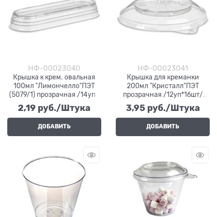
НФ-00023040
НФ-00023041
Крышка к крем. овальная
Крышка для креманки
100мл "Лимончелло"ПЭТ
200мл "Кристалл"ПЭТ
(5079/1) прозрачная /14уп *
прозрачная /12уп*16шт/
15шт/ (210 шт) ВЗЛП
(192шт) ВЗЛП (1005/1)
2,19
 руб./Штука
3,95
 руб./Штука
ДОБАВИТЬ
ДОБАВИТЬ