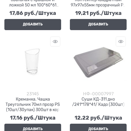
ложкой 50 мл 100*60*61
97х97х55мм прозрачный PS
(24шт/24упак) 576шт
(13/156шт)
17,86
 руб./Штука
19,21
 руб./Штука
ДОБАВИТЬ
ДОБАВИТЬ
23145
НФ-00007997
Креманка. Чашка
Суши КД-311 дно
Треугольник 70мл прозр PS
/241*178*41/ Кадо (300шт)
(10шт/30упак) 300шт в кор
17,16
 руб./Штука
12,22
 руб./Штука
ДОБАВИТЬ
ДОБАВИТЬ