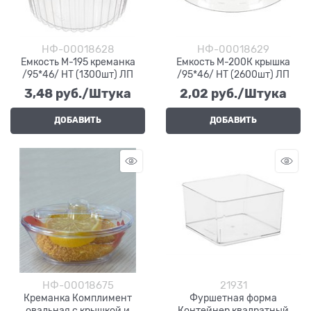
НФ-00018628
НФ-00018629
Емкость М-195 креманка
Емкость М-200К крышка
/95*46/ НТ (1300шт) ЛП
/95*46/ НТ (2600шт) ЛП
3,48
 руб./Штука
2,02
 руб./Штука
ДОБАВИТЬ
ДОБАВИТЬ
НФ-00018675
21931
Креманка Комплимент
Фуршетная форма
овальная с крышкой и
Контейнер квадратный