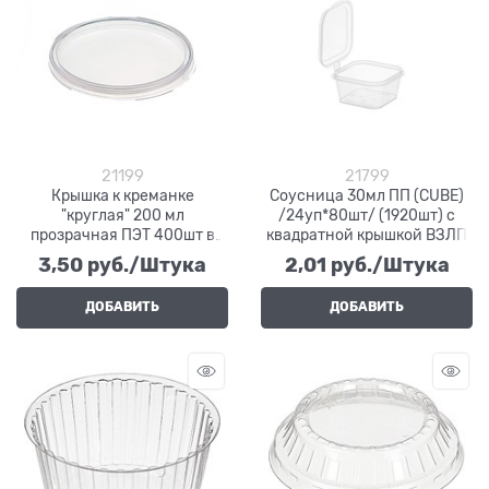
21199
21799
Крышка к креманке
Соусница 30мл ПП (CUBE)
"круглая" 200 мл
/24уп*80шт/ (1920шт) c
прозрачная ПЭТ 400шт в
квадратной крышкой ВЗЛП
кор
3,50
 руб./Штука
2,01
 руб./Штука
ДОБАВИТЬ
ДОБАВИТЬ