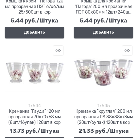
Крышка к крем. "Пагода"120
Крышка для креманки
мл прозрачная ПЭТ 67х67мм
"Пагода"200 мл прозрачная
25/500шт в кор
ПЭТ 80х80мм 12шт/240шт
(5008/1)
5,44
 руб./Штука
5,44
 руб./Штука
ДОБАВИТЬ
ДОБАВИТЬ
17544
17545
Креманка "Гауди" 120 мл
Креманка "круглая" 200 мл
прозрачная 70х70х68 мм
прозрачная PS 88х88х73мм
(8шт/16упак) 128шт в кор
(20шт/6упак) 120шт в кор
13,73
 руб./Штука
21,33
 руб./Штука