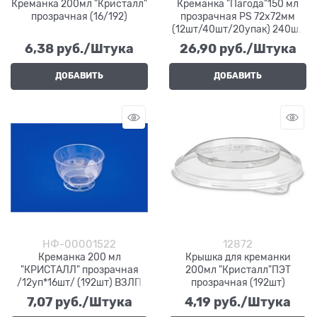
Креманка 200мл "Кристалл"
Креманка "Пагода"150 мл
прозрачная (16/192)
прозрачная PS 72х72мм
(12шт/40шт/20упак) 240шт
в кор
6,38
 руб./Штука
26,90
 руб./Штука
ДОБАВИТЬ
ДОБАВИТЬ
НФ-00001522
12872
Креманка 200 мл
Крышка для креманки
"КРИСТАЛЛ" прозрачная
200мл "Кристалл"ПЭТ
/12уп*16шт/ (192шт) ВЗЛП
прозрачная (192шт)
(1005П)
7,07
 руб./Штука
4,19
 руб./Штука