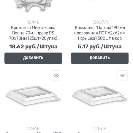
12448
12867/1
Креманка Мини-чаша
Креманка "Пагода" 90 мл
Весна 70мл прозр PS
прозрачная ПЭТ 62х62мм
70х70мм (25шт/20упак)
(Крышка) 500шт в кор
500шт в кор
18,62
 руб./Штука
5,17
 руб./Штука
ДОБАВИТЬ
ДОБАВИТЬ
12868
12869