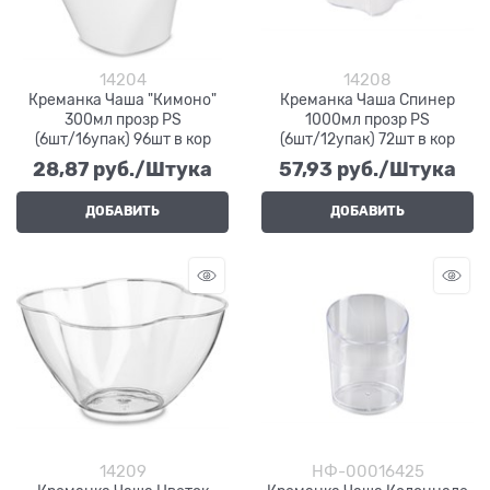
14204
14208
Креманка Чаша "Кимоно"
Креманка Чаша Спинер
300мл прозр PS
1000мл прозр PS
(6шт/16упак) 96шт в кор
(6шт/12упак) 72шт в кор
28,87
 руб./Штука
57,93
 руб./Штука
ДОБАВИТЬ
ДОБАВИТЬ
14209
НФ-00016425