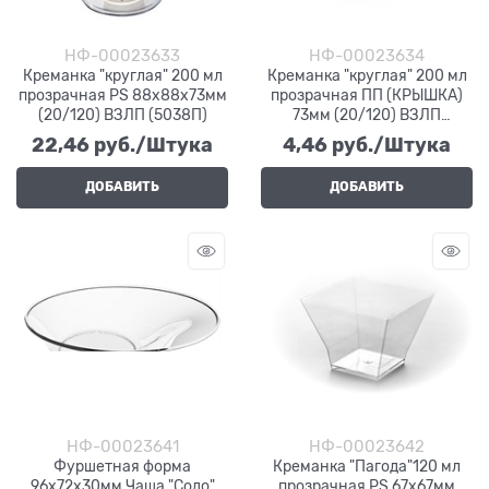
НФ-00023633
НФ-00023634
Креманка "круглая" 200 мл
Креманка "круглая" 200 мл
прозрачная PS 88х88х73мм
прозрачная ПП (КРЫШКА)
(20/120) ВЗЛП (5038П)
73мм (20/120) ВЗЛП
(5038/1)
22,46
 руб./Штука
4,46
 руб./Штука
ДОБАВИТЬ
ДОБАВИТЬ
НФ-00023641
НФ-00023642
Фуршетная форма
Креманка "Пагода"120 мл
96х72х30мм Чаша "Содо"
прозрачная PS 67х67мм