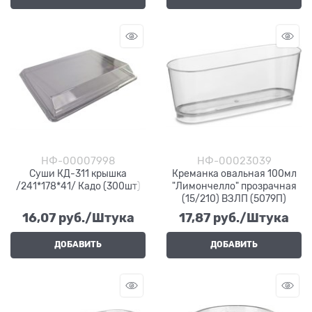
НФ-00007998
НФ-00023039
Суши КД-311 крышка
Креманка овальная 100мл
/241*178*41/ Кадо (300шт)
"Лимончелло" прозрачная
(15/210) ВЗЛП (5079П)
16,07
 руб./Штука
17,87
 руб./Штука
ДОБАВИТЬ
ДОБАВИТЬ