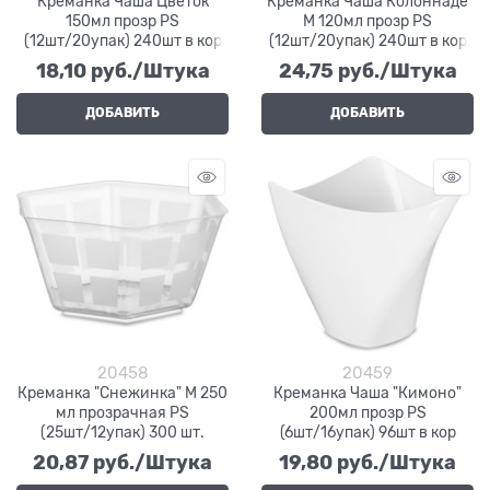
Креманка Чаша Цветок
Креманка Чаша Колоннаде
150мл прозр PS
М 120мл прозр PS
(12шт/20упак) 240шт в кор
(12шт/20упак) 240шт в кор
18,10
 руб./Штука
24,75
 руб./Штука
ДОБАВИТЬ
ДОБАВИТЬ
20458
20459
Креманка "Снежинка" М 250
Креманка Чаша "Кимоно"
мл прозрачная PS
200мл прозр PS
(25шт/12упак) 300 шт.
(6шт/16упак) 96шт в кор
20,87
 руб./Штука
19,80
 руб./Штука