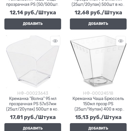
прозрачная PS (50/500шт)
(25шт/20упак) 500шт в кор
ВЗЛП (5014П)
ВЗЛП (5032П)
12,14
 руб./Штука
12,68
 руб./Штука
ДОБАВИТЬ
ДОБАВИТЬ
НФ-00023643
НФ-00024518
Креманка "Волна" 95 мл
Креманка Чаша Брюссель
прозрачная PS 57х57мм
150мл прозр PS
(25шт/20упак) 500шт в кор
(25шт/16упак) 400 в кор
ВЗЛП (5029П)
ВЗЛП (5078П)
17,81
 руб./Штука
15,13
 руб./Штука
ДОБАВИТЬ
ДОБАВИТЬ