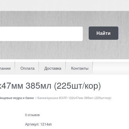
Найти
пании
Оплата
Доставка
Контакты
47мм 385мл (225шт/кор)
ищевые ведра и банки
Банка/крышка ВЗЛП 122х47мм 385мл (225шт/кор)
0 отзывов
Артикул:
1214кп