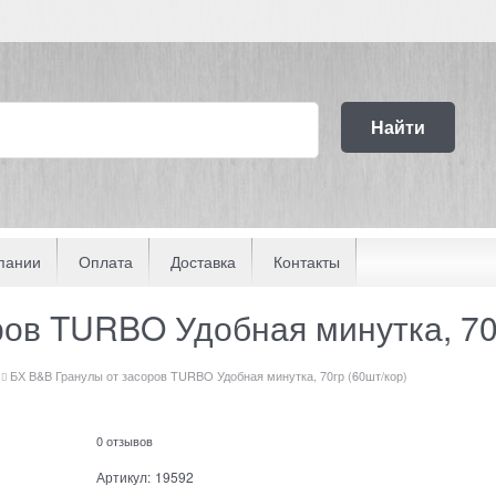
Найти
пании
Оплата
Доставка
Контакты
ов TURBO Удобная минутка, 70г
БХ B&B Гранулы от засоров TURBO Удобная минутка, 70гр (60шт/кор)
0 отзывов
Артикул:
19592