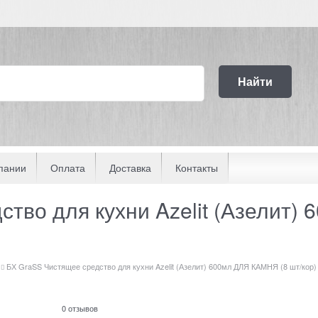
Найти
пании
Оплата
Доставка
Контакты
тво для кухни Azelit (Азелит)
БХ GraSS Чистящее средство для кухни Azelit (Азелит) 600мл ДЛЯ КАМНЯ (8 шт/кор)
0 отзывов