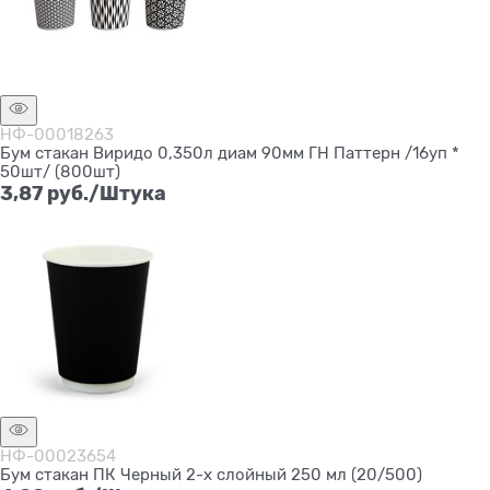
Нет в наличии
НФ-00018263
Бум стакан Виридо 0,350л диам 90мм ГН Паттерн /16уп *
50шт/ (800шт)
3,87
 руб./Штука
НФ-00023654
Бум стакан ПК Черный 2-х слойный 250 мл (20/500)