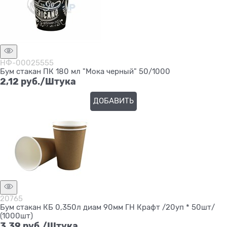
НФ-00025555
Бум стакан ПК 180 мл "Мока черный" 50/1000
2,12
 руб./Штука
ДОБАВИТЬ
20765
Бум стакан КБ 0,350л диам 90мм ГН Крафт /20уп * 50шт/
(1000шт)
3,39
 руб./Штука