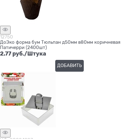
12750
ДоЭко форма бум Тюльпан д50мм в80мм коричневая
Патичерри (2400шт)
2,77
 руб./Штука
ДОБАВИТЬ