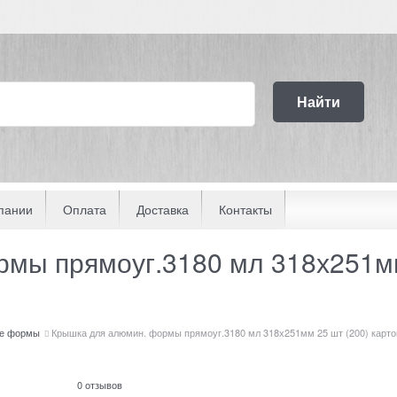
Найти
пании
Оплата
Доставка
Контакты
мы прямоуг.3180 мл 318х251мм 
е формы
Крышка для алюмин. формы прямоуг.3180 мл 318х251мм 25 шт (200) карт
0 отзывов