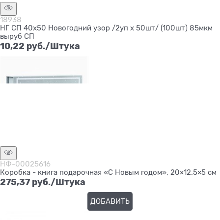
18938
НГ СП 40х50 Новогодний узор /2уп х 50шт/ (100шт) 85мкм
выруб СП
10,22
 руб./Штука
НФ-00025616
Коробка - книга подарочная «С Новым годом», 20×12.5×5 см
275,37
 руб./Штука
ДОБАВИТЬ