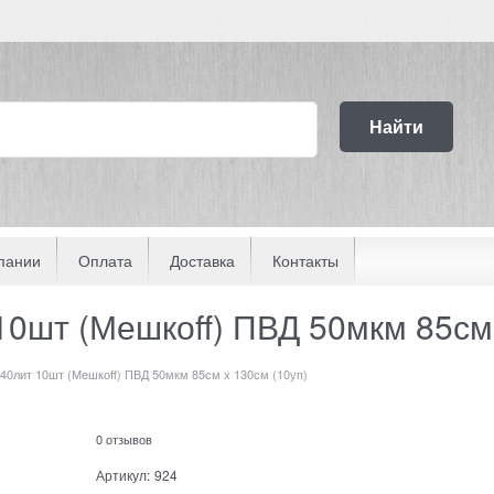
Найти
пании
Оплата
Доставка
Контакты
0шт (Мешкоff) ПВД 50мкм 85см 
40лит 10шт (Мешкоff) ПВД 50мкм 85см х 130см (10уп)
0 отзывов
Артикул:
924