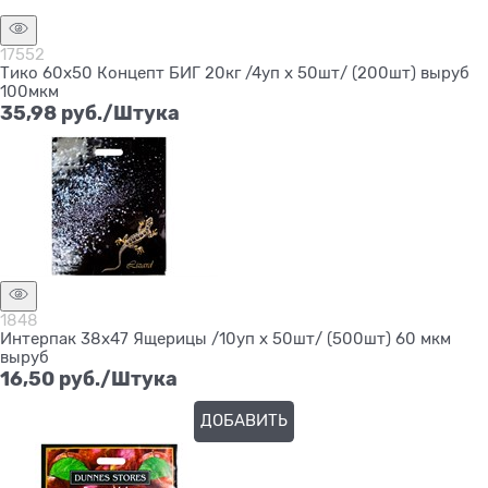
17552
Тико 60х50 Концепт БИГ 20кг /4уп х 50шт/ (200шт) выруб
100мкм
35,98
 руб./Штука
1848
Интерпак 38х47 Ящерицы /10уп х 50шт/ (500шт) 60 мкм
выруб
16,50
 руб./Штука
ДОБАВИТЬ