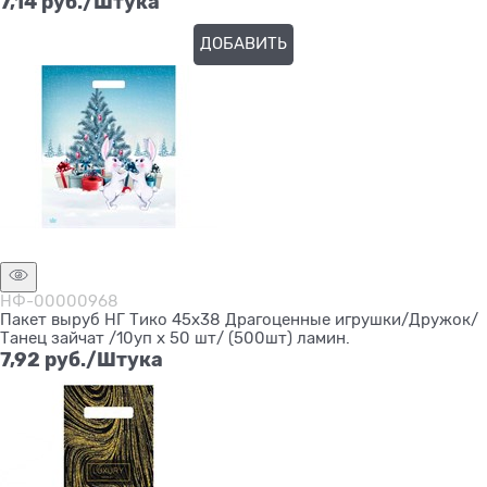
7,14
 руб./Штука
ДОБАВИТЬ
Нет в наличии
НФ-00000968
Пакет выруб НГ Тико 45х38 Драгоценные игрушки/Дружок/
Танец зайчат /10уп х 50 шт/ (500шт) ламин.
7,92
 руб./Штука