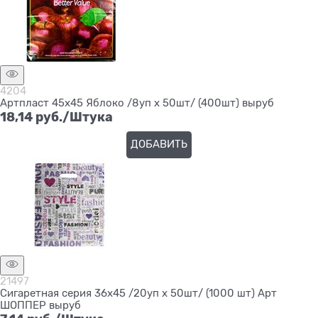
4204
Артпласт 45х45 Яблоко /8уп х 50шт/ (400шт) выруб
18,14
 руб./Штука
ДОБАВИТЬ
21497
Сигаретная серия 36х45 /20уп х 50шт/ (1000 шт) Арт
ШОППЕР выруб