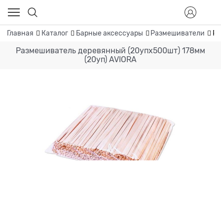
Главная
Каталог
Барные аксессуары
Размешиватели
Ра
Размешиватель деревянный (20упх500шт) 178мм
(20уп) AVIORA