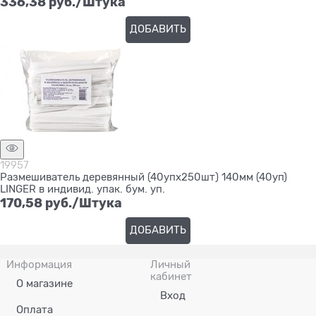
336,38
 руб./Штука
ДОБАВИТЬ
19957
Размешиватель деревянный (40упх250шт) 140мм (40уп)
LINGER в индивид. упак. бум. уп.
170,58
 руб./Штука
ДОБАВИТЬ
Информация
Личный
кабинет
О магазине
Вход
Оплата