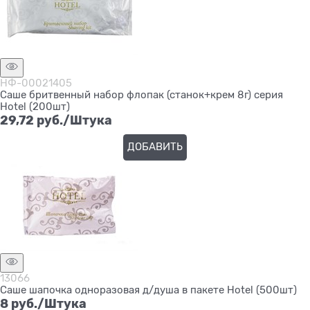
НФ-00021405
Саше бритвенный набор флопак (станок+крем 8г) серия
Hotel (200шт)
29,72
 руб./Штука
ДОБАВИТЬ
13066
Саше шапочка одноразовая д/душа в пакете Hotel (500шт)
8
 руб./Штука