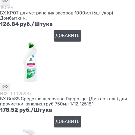
18065
БХ КРОТ для устранения засоров 1000мл (6шт/кор)
Домбытхим.
126,84
 руб./Штука
ДОБАВИТЬ
НФ-00025937
БХ GraSS Средство щелочное Digger-gel (Диггер-гель) для
прочистки канализ.труб 750мл 1/12 125181
178,52
 руб./Штука
ДОБАВИТЬ