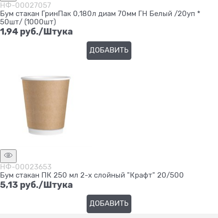
НФ-00027057
Бум стакан ГринПак 0,180л диам 70мм ГН Белый /20уп *
50шт/ (1000шт)
1,94
 руб./Штука
ДОБАВИТЬ
НФ-00023653
Бум стакан ПК 250 мл 2-х слойный "Крафт" 20/500
5,13
 руб./Штука
ДОБАВИТЬ