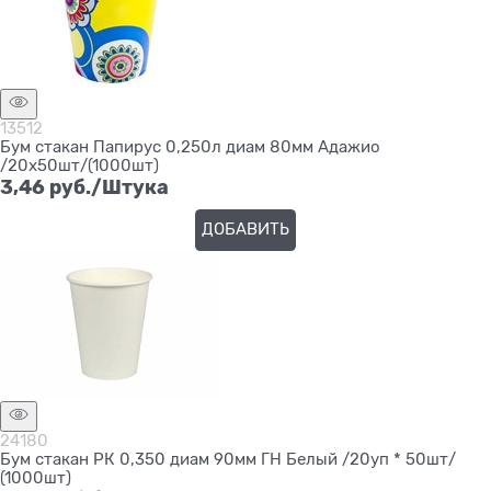
13512
Бум стакан Папирус 0,250л диам 80мм Адажио
/20х50шт/(1000шт)
3,46
 руб./Штука
ДОБАВИТЬ
24180
Бум стакан РК 0,350 диам 90мм ГН Белый /20уп * 50шт/
(1000шт)