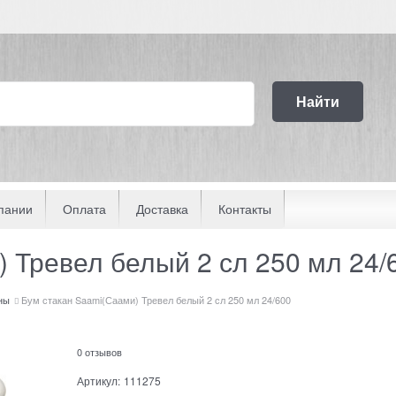
Найти
пании
Оплата
Доставка
Контакты
 Тревел белый 2 сл 250 мл 24/
ны
Бум стакан Saami(Саами) Тревел белый 2 сл 250 мл 24/600
0 отзывов
Артикул:
111275