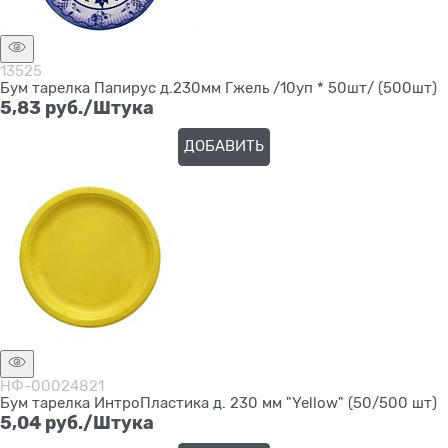
13525
Бум тарелка Папирус д.230мм Гжель /10уп * 50шт/ (500шт)
5,83
 руб./Штука
ДОБАВИТЬ
НФ-00024821
Бум тарелка ИнтроПластика д. 230 мм "Yellow" (50/500 шт)
5,04
 руб./Штука