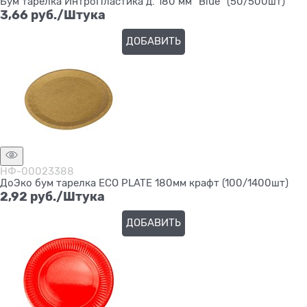
Бум тарелка ИнтроПластика д. 180 мм "Blue" (50/500шт)
3,66
 руб./Штука
ДОБАВИТЬ
НФ-00023388
ДоЭко бум тарелка ECO PLATE 180мм крафт (100/1400шт)
2,92
 руб./Штука
ДОБАВИТЬ