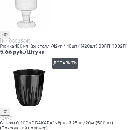
НФ-00023645
Рюмка 100мл Кристалл /42уп * 10шт/ (420шт) ВЗЛП (1002П)
5,66
 руб./Штука
ДОБАВИТЬ
12499
Стакан 0,200л " БАКАРА" чёрный 25шт/20уп(500шт)
(Покровский полимер)