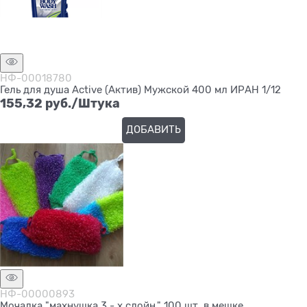
НФ-00018780
Гель для душа Active (Актив) Мужской 400 мл ИРАН 1/12
155,32
 руб./Штука
ДОБАВИТЬ
НФ-00000893
Мочалка "махнушка 3 - х слойн." 100 шт. в мешке