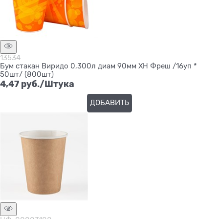
13534
Бум стакан Виридо 0,300л диам 90мм ХН Фреш /16уп *
50шт/ (800шт)
4,47
 руб./Штука
ДОБАВИТЬ