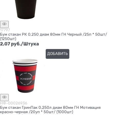
17797
Бум стакан РК 0,250 диам 80мм ГН Черный /25п * 50шт/
(1250шт)
2,07
 руб./Штука
ДОБАВИТЬ
НФ-00026936
Бум стакан ГринПак 0,250л диам 80мм ГН Мотивация
красно-черная /20уп * 50шт/ (1000шт)