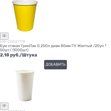
НФ-00027178
Бум стакан ГринПак 0,250л диам 80мм ГН Желтый /20уп *
50шт/ (1000шт)
2,18
 руб./Штука
ДОБАВИТЬ