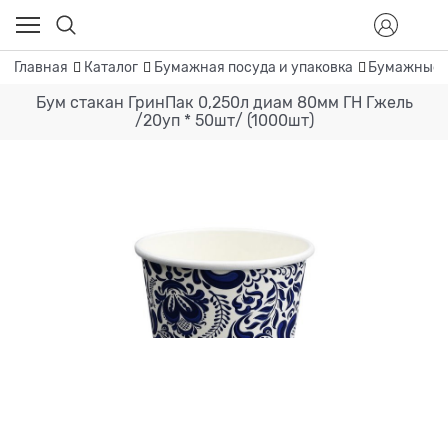
Главная
Каталог
Бумажная посуда и упаковка
Бумажные 
Бум стакан ГринПак 0,250л диам 80мм ГН Гжель
/20уп * 50шт/ (1000шт)